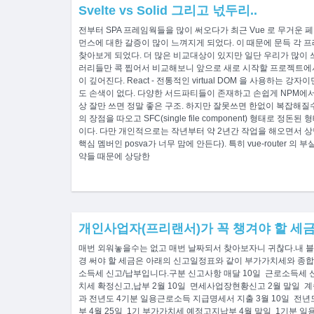
Svelte vs Solid 그리고 넋두리..
전부터 SPA 프레임웍들을 많이 써오다가 최근 Vue 로 무거운
먼스에 대한 갈증이 많이 느껴지게 되었다. 이 때문에 문득 각
찾아보게 되었다. 더 많은 비교대상이 있지만 일단 우리가 많이 
러리들만 콕 찝어서 비교해보니 앞으로 새로 시작할 프로젝트에
이 깊어진다. React - 전통적인 virtual DOM 을 사용하는
도 손색이 없다. 다양한 서드파티들이 존재하고 손쉽게 NPM에서
상 잘만 쓰면 정말 좋은 구조. 하지만 잘못쓰면 한없이 복잡해질수도.. Vu
의 장점을 따오고 SFC(single file component) 형태로 
이다. 다만 개인적으로는 작년부터 약 2년간 작업을 해오면서 상
핵심 멤버인 posva가 너무 맘에 안든다). 특히 vue-router
약들 때문에 상당한
개인사업자(프리랜서)가 꼭 챙겨야 할 세
매번 외워놓을수는 없고 매번 날짜되서 찾아보자니 귀찮다.내 
경 써야 할 세금은 아래의 신고일정표와 같이 부가가치세와 종합
소득세 신고/납부입니다.구분 신고사항 매달 10일 근로소득세 신
치세 확정신고,납부 2월 10일 면세사업장현황신고 2월 말일 
과 전년도 4기분 일용근로소득 지급명세서 지출 3월 10일 전년
부 4월 25일 1기 부가가치세 예정고지납부 4월 말일 1기분 