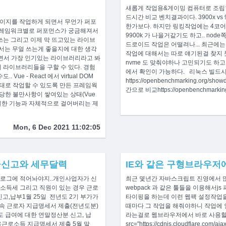
새롭게 작업용&게이밍 컴퓨터로 조립할
드시간 비교 벤치결과이다. 3900x v
 페이지를 작업하게 되면서 무언가 퍼포
한가보다. 하지만 링킹작업에는 4코어
 프레임워크별로 퍼포먼스가 궁금해져서
9900k 가 나을거같기도 하고.. no
쓰는 그리고 이제 막 뜨고있는 라이브
드로이드 작업은 어떨려나... 최근에는 no
서는 무얼 쓰는게 좋을지에 대한 생각
작업에 대해서는 따로 얘기된걸 찾지 못
 강자이면서 가장 인기있는 라이브러리라고 봐
nvme 도 맞춰야하나 고민되기도 하고
 라이브러리들을 구할 수 있다. 경험
에서 확인이 가능하다. 리눅스 빌드
e - React 에서 virtual DOM
https://openbenchmarking.org/s
정돈된 형태로 작업할 수 있도록 만든 프레임웍
간으로 비교https://openbenchmarking.
당한 불만사항이 쌓여있는 상태(Vue
 의 부실한 기능과 자체적으로 걸어버리는 제
Mon, 6 Dec 2021 11:02:05
금신고와 세무달력
IE와 같은 구형브라우저
블로그에 적어놔야지..개인사업자가 신
최근 몇년간 자바스크립트 진영에서 
소득세 그리고 직원이 있는 경우 근로
webpack 과 같은 툴들을 이용해서
고,납부1월 25일 전년도 2기 부가가
타이핑을 하는데 이런 웹팩 설정작업
계속 근로자 지급명세서 제출(전년도분)
때마다 그 작업을 해줘야하니 작업에 인터럽
도 급여에 대한 연말정산분 신고, 납
라는걸로 웹브라우저에서 바로 사용할 수
일용근로소득 지급명세서 제출 5월 말
src="https://cdnjs.cloudflare.com/aja