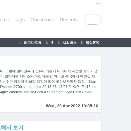
티스토리툴바
Login
ome
Tags
Guestbook
Recents
IT
라그나로크
시외버스
일상ETC
녀석이다. 그런데 얼마전부터 짭슈라라는게 나타나서 사람들에게 가성
부터 말하자면 제닉스가 직접 배낀건 아니고 중국에서 배낀걸 제
슷한 맥락이 아닐까 생각이 되어 찾아보자마자 등장. Titan
m=a2700.shop_index.89.15.27e47f27tFqXvP Fm15dm-
4ghz Wireless Mouse,Gpro X Superlight Style,Back Cover
Wed, 20 Apr 2022 13:05:16
교해서 보기