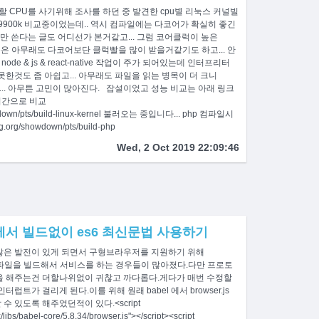
 CPU를 사기위해 조사를 하던 중 발견한 cpu별 리눅스 커널빌
s 9900k 비교중이었는데.. 역시 컴파일에는 다코어가 확실히 좋긴
만 쓴다는 글도 어디선가 본거같고... 그럼 코어클럭이 높은
de쪽은 아무래도 다코어보단 클럭빨을 많이 받을거같기도 하고... 안
de & js & react-native 작업이 주가 되어있는데 인터프리터
한것도 좀 아쉽고... 아무래도 파일을 읽는 병목이 더 크니
... 아무튼 고민이 많아진다. 잡설이었고 성능 비교는 아래 링크
시간으로 비교
howdown/pts/build-linux-kernel 불러오는 중입니다... php 컴파일시
org/showdown/pts/build-php
Wed, 2 Oct 2019 22:09:46
에서 빌드없이 es6 최신문법 사용하기
많은 발전이 있게 되면서 구형브라우저를 지원하기 위해
js 파일을 빌드해서 서비스를 하는 경우들이 많아졌다.다만 프로토
을 해주는건 더할나위없이 귀찮고 까다롭다.게다가 매번 수정할
트가 걸리게 된다.이를 위해 원래 babel 에서 browser.js
 있도록 해주었던적이 있다.<script
x/libs/babel-core/5.8.34/browser.js"></script><script