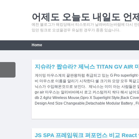
어제도 오늘도 내일도 언
예전 블로그가 해킹당해서 티스토리가 날려버리는바람에 다시 만든
있던 링크로 오셨을경우 유실된 경우가 종종 있습니다.
Home
지슈라? 짭슈라? 제닉스 TITAN GV AI
게이밍 마우스계의 끝판왕처럼 취급되고 있는 G Pro super
비 마우스로 이름을 알리기 시작한다.쉘 크기와 모양 모두 똑같고
닉스가 수입해온것으로 보인다. 제닉스는 이미 아는 사람들은 알
gv air 마우스는 알리바바에서 로고 커스텀까지 싹다 해서 넘어오는 모양이다.htt
db 2.4ghz Wireless Mouse,Gpro X Superlight Style,Back Cov
Design And Size Changeable,Detachable Modular Battery , F
JS SPA 프레임워크 퍼포먼스 비교 React vs 