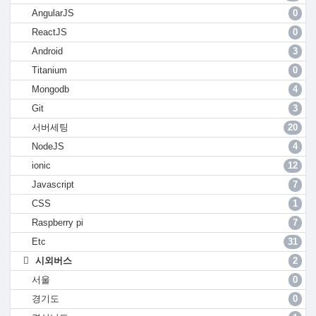
AngularJS
0
ReactJS
0
Android
3
Titanium
0
Mongodb
4
Git
3
서버세팅
20
NodeJS
4
ionic
12
Javascript
7
CSS
1
Raspberry pi
7
Etc
31
시외버스
2
서울
0
경기도
0