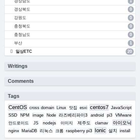
경상남도
1
경상북도
0
강원도
0
충청북도
0
충청남도
0
부산
1
일상ETC
20
Writings
Comments
Tags
CentOS
centos7
JavaScript
cross domain
Linux
맛집
esxi
SSD
라즈베리파이3
VMware
NPM
image
Node
android
pi3
아이오닉
nodejs
제주도
안드로이드
JS
이미지
clamav
Ionic
nginx
리눅스
raspberry pi3
설치
MariaDB
크롬
install