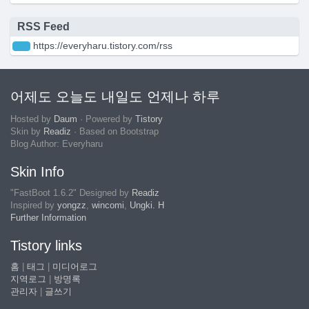
RSS Feed
https://everyharu.tistory.com/rss
어제도 오늘도 내일도 언제나 하루
Hosted by
Daum
· Powered by
Tistory
Skin by
Readiz
· Based on Bootstrap
Blog Author: Everyharu
Skin Info
"FastBoot 1.6.2" Designed by
Readiz
Inspired by
yongzz
,
wincomi
,
Ungki. H
Further Information
Tistory links
홈
|
태그
|
미디어로그
지역로그
|
방명록
관리자
|
글쓰기