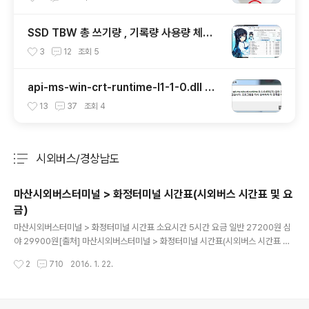
SSD TBW 총 쓰기량 , 기록량 사용량 체크
확인하기
3
12
조회
5
api-ms-win-crt-runtime-l1-1-0.dll 에
러 해결하기
13
37
조회
4
시외버스/경상남도
분류 전체보기
주요 글 목록
마산시외버스터미널 > 화정터미널 시간표(시외버스 시간표 및 요
금)
글 내용
마산시외버스터미널 > 화정터미널 시간표 소요시간 5시간 요금 일반 27200원 심
야 29900원[출처] 마산시외버스터미널 > 화정터미널 시간표(시외버스 시간표 및
요금)|작성자 Everyharu 출발도착 종류요금 09:40 14:40일반2720011:4016:
작성시간
2
710
2016. 1. 22.
40일반2720014:4019:40일반2720016:2021:20일반2720018:1023:10
일반2720023:3004:30심야29900 마산버스터미널 홈페이지http://www.ma
santr.com/ PC 인터넷 예매https://www.busterminal.or.kr 모바일 예매htt