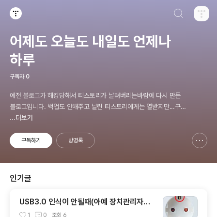
검색하기
티스토리
어제도 오늘도 내일도 언제나
하루
구독자
0
예전 블로그가 해킹당해서 티스토리가 날려버리는바람에 다시 만든
블로그입니다. 백업도 안해주고 날린 티스토리에게는 열받지만...구
블로그에 있던 링크로 오셨을경우 유실된 경우가 종종 있습니다.
...더보기
구독하기
방명록
신고하기 레이어
열기
인기글
USB3.0 인식이 안될때(아예 장치관리자에
인식자체가 안될때)
1
0
조회
6