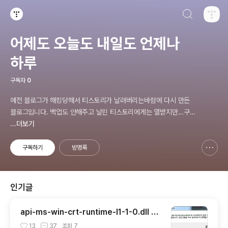
검색하기
티스토리
어제도 오늘도 내일도 언제나
하루
구독자
0
예전 블로그가 해킹당해서 티스토리가 날려버리는바람에 다시 만든
블로그입니다. 백업도 안해주고 날린 티스토리에게는 열받지만...구
블로그에 있던 링크로 오셨을경우 유실된 경우가 종종 있습니다.
...더보기
구독하기
방명록
신고하기 레이어
열기
인기글
api-ms-win-crt-runtime-l1-1-0.dll 에
러 해결하기
13
37
조회
7