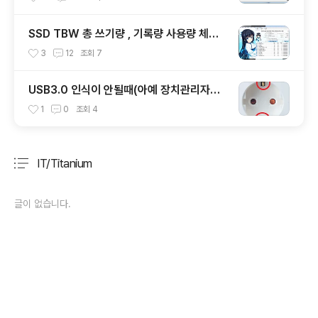
SSD TBW 총 쓰기량 , 기록량 사용량 체크
확인하기
3
12
조회
7
USB3.0 인식이 안될때(아예 장치관리자에
인식자체가 안될때)
1
0
조회
4
IT/Titanium
분류 전체보기
주요 글 목록
글이 없습니다.