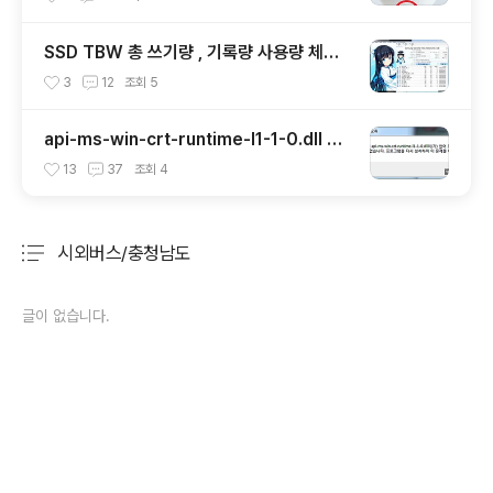
SSD TBW 총 쓰기량 , 기록량 사용량 체크
확인하기
3
12
조회
5
api-ms-win-crt-runtime-l1-1-0.dll 에
러 해결하기
13
37
조회
4
시외버스/충청남도
분류 전체보기
주요 글 목록
글이 없습니다.