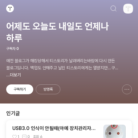
검색하기
티스토리
어제도 오늘도 내일도 언제나
하루
구독자
0
예전 블로그가 해킹당해서 티스토리가 날려버리는바람에 다시 만든
블로그입니다. 백업도 안해주고 날린 티스토리에게는 열받지만...구
블로그에 있던 링크로 오셨을경우 유실된 경우가 종종 있습니다.
...더보기
구독하기
방명록
신고하기 레이어
열기
인기글
USB3.0 인식이 안될때(아예 장치관리자에
인식자체가 안될때)
1
0
조회
6