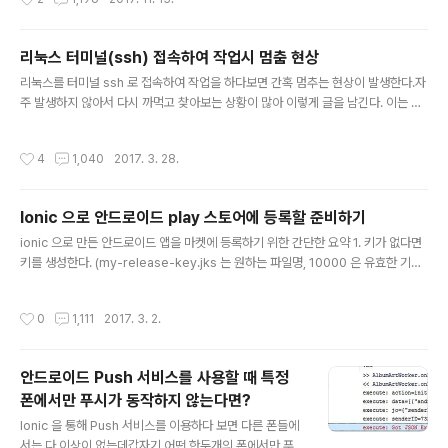
운영체제들의 설치방법에 대해서 다루고 있다.아마도 우분투 기준으로 설명하는듯
온 i5-8250U 는 정말 급이 다르다. 무조건 8세대로 사야
싶다. 하지만 필자처럼 서비스 환경에서 생각하다보면 centos 를 사용하는 일이 많
한다. ..
은데실제 그대로 따라서 설치해보면 잘 되지 않고 온갖 문제에 부딪힌다.가상환경에
리눅스 터미널(ssh) 접속하여 작업시 멈춤 현상
서 하다보니 기본적으로 컴파일 단계에서 디스크 용량이 20기가일때는 디스크 용량
글 내용
문제가 발생했고(...)40기가정도로 하니 성공했다.메모..
리눅스를 터미널 ssh 로 접속하여 작업을 하다보면 간혹 멈추는 현상이 발생한다.자
주 발생하지 않아서 다시 까먹고 찾아보는 상황이 많아 이렇게 글을 남긴다. 이는 윈
도우 개발환경에 익숙해져 있는 우리가 Ctrl + s 를 눌러서 발생한다.일반적으로 터
미널에서 Ctrl + s 는 터미널 출력을 중단하는 제어키라고 하는데 돌려놓는 방법은
작성시간
4
1,040
2017. 3. 28.
Ctrl + q 이다. 만약 멈춰서 이 글을 읽어서 Ctrl + q 를 눌렀는데 안된다...?Ctrl +
c 를 눌러보자.아마 이 두가지 방법안에 해결이 될 것이다.
Ionic 으로 안드로이드 play 스토어에 등록할 준비하기
글 내용
ionic 으로 만든 안드로이드 앱을 마켓에 등록하기 위한 간단한 요약 1. 키가 없다면
키를 생성한다. (my-release-key.jks 는 원하는 파일명, 10000 은 유효한 기간
[일])keytool -genkey -v -keystore my-release-key.jks -keyalg RSA
-keysize 2048 -validity 10000 -alias app2. 업데이트라면 config.xml 에
작성시간
0
1,111
2017. 3. 2.
서 버전을 높인다. 3. apk 파일을 release 버전으로 컴파일한다.ionic build andr
oid --release 4. 서명하기 전에 apk 파일을 최적화 합니다.zipalign -v -p 4 m
y-app-unaligned.apk my-app.apk 5. apk 파일에 만들어진 키로 서명..
안드로이드 Push 서비스를 사용할 때 특정
폰에서만 푸시가 동작하지 않는다면?
글 내용
Ionic 을 통해 Push 서비스를 이용하다 보면 다른 폰들에
서는 다 이상이 없는데갑자기 어떤 한두개의 폰에서만 푸