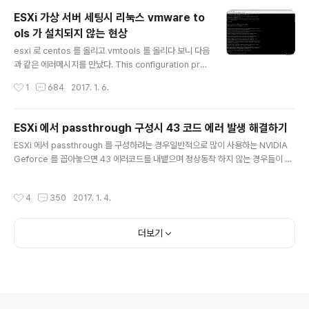
s의 cd롬이 삽입되도록 한다. mkdir /mnt/cdrommou
ESXi 가상 서버 세팅시 리눅스 vmware to
nt /dev/cdrom /mnt/cdromcp /mnt/cdrom/VMwa
ols 가 설치되지 않는 현상
reTools-version.tar.gz /tmp/ 이 부분에서 vmwaret
글 내용
ools-version 파일의 이름은 조금 다를 수 있다.ls /mnt/
esxi 로 centos 를 올리고 vmtools 를 올리다 보니 다음
cdrom cd /tmptar -zxvf VMwareTools-version.t
과 같은 에러메시지를 만났다. This configuration pro
ar.g..
gram is to be executed in a virtual machine.Exe
작성시간
1
684
2017. 1. 6.
cution aborted. 어라 이게 왜 뜨는걸까라고 생각했을때
생각난 부분이 있다.이전에 vmware 라고 인식하지 못하
도록 하면서 백도어 제한 등 몇가지 vmx 에 세팅을 한적이
ESXi 에서 passthrough 구성시 43 코드 에러 발생 해결하기
있었다.이 문제인것으로 추측하고 해당 라인을 삭제 해 주
글 내용
ESXi 에서 passthrough 를 구성하려는 경우일반적으로 많이 사용하는 NVIDIA
었다. monitor_control.restrict_backdoor="TRUE"
Geforce 를 꼽아놓으면 43 에러코드를 내뱉으며 정상동작 하지 않는 경우들이 있
해당 라인을 삭제 해 주었다. 정상적으로 동작한다. 잘 해결
다. 이 경우 vmx 파일을 수정함으로서 해결이 가능하다. ESXi 스토리지에 ssh 로
되었다. 해당 설정은 기본 세팅이 아니므로 별도로 본인이
접속하여 /vmfs/volume/ 디렉토리에 있는 자신의 스토리지 경로로 이동하여 vi 로
직접 세팅하지 않는이상 이 현상이 발생하기 어려울 것..
작성시간
4
350
2017. 1. 4.
vmx 파일을 편집해 다음을 추가해준다. (반드시 vm이 종료된 이후에 수정해준다.)
hypervisor.cpuid.v0 = "FALSE" 끝이다. 그리고 다시 부팅해보면 정상 인식된
다. 그리고 추가적으로 quadro600 을 시도했을때 되지 않았다. 쿼드로 계열은 잘
더보기
안되는듯 하다.