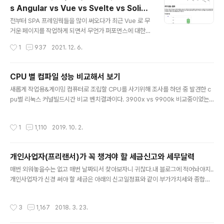
제닉스가..? 결론부터 말하자면 제닉스가 직접 배낀건 아니
s Angular vs Vue vs Svelte vs Solid
고 중국에서 배낀걸 제닉스가 수입해온것으로 보인다. 제
글 내용
그리고 넋두리..
닉스는 이미 아는 사람들은 알고있겠지만 보따리상으로 알
전부터 SPA 프레임웍들을 많이 써오다가 최근 Vue 로 무
려져있다. 중국에서 때다가 판단이야기다. 이번 짭슈라도
거운 페이지를 작업하게 되면서 무언가 퍼포먼스에 대한
비슷한 맥락이 아닐까 생각이 되어 찾아보자마자 등장. Tit
갈증이 많이 느껴지게 되었다. 이 때문에 문득 각 프레임워
작성시간
1
937
2021. 12. 6.
an gv air 마우스는 알리바바에서 로고 커스텀까지 싹다
크별로 퍼포먼스가 궁금해져서 찾아보게 되었다. 더 많은
해서 넘어오는 모양이다. ht..
비교대상이 있지만 일단 우리가 많이 쓰는 그리고 이제 막
뜨고있는 라이브러리들만 콕 찝어서 비교해보니 앞으로 새
CPU 별 컴파일 성능 비교해서 보기
로 시작할 프로젝트에서는 무얼 쓰는게 좋을지에 대한 생
글 내용
새롭게 작업용&게이밍 컴퓨터로 조립할 CPU를 사기위해 조사를 하던 중 발견한 c
각이 깊어진다. React - 전통적인 virtual DOM 을 사용
pu별 리눅스 커널빌드시간 비교 벤치결과이다. 3900x vs 9900k 비교중이었는
하는 강자이면서 가장 인기있는 라이브러리라고 봐도 손색
데.. 역시 컴파일에는 다코어가 확실히 좋긴 한가보다. 하지만 링킹작업에는 4코어만
이 없다. 다양한 서드파티들이 존재하고 손쉽게 NPM에서
쓴다는 글도 어디선가 본거같고... 그럼 코어클럭이 높은 9900k 가 나을거같기도 하
라이브러리들을 구할 수 있다. 경험상 잘만 쓰면 정말 좋은
작성시간
1
1,110
2019. 10. 2.
고.. node쪽은 아무래도 다코어보단 클럭빨을 많이 받을거같기도 하고... 안드로이
구조. 하지만 잘못쓰면 한없이 복잡해질수도.. Vue - Rea
드 작업은 어떨려나... 최근에는 node & js & react-native 작업이 주가 되어있는
ct 에서 virtua..
데 인터프리터 작업에 대해서는 따로 얘기된걸 찾지 못한것도 좀 아쉽고... 아무래도
개인사업자(프리랜서)가 꼭 챙겨야 할 세금신고와 세무달력
파일을 읽는 병목이 더 크니 nvme 도 맞춰야하나 고민되기도 하고... 아무튼 고민이
글 내용
많아진다. 잡설이었고 성..
매번 외워놓을수는 없고 매번 날짜되서 찾아보자니 귀찮다.내 블로그에 적어놔야지..
개인사업자가 신경 써야 할 세금은 아래의 신고일정표와 같이 부가가치세와 종합소
득세 그리고 직원이 있는 경우 근로소득세 신고/납부입니다. 구분 신고사항 매달 10
일 근로소득세 신고,납부1월 25일 전년도 2기 부가가치세 확정신고,납부 2월 10일
작성시간
3
1,167
2018. 3. 23.
면세사업장현황신고 2월 말일 계속 근로자 지급명세서 제출(전년도분)과 전년도 4
기분 일용근로소득 지급명세서 지출 3월 10일 전년도 급여에 대한 연말정산분 신고,