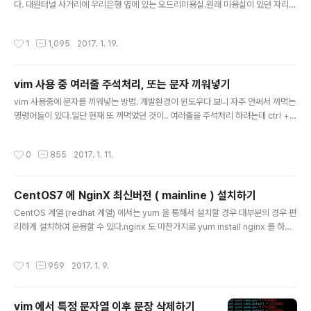
다. 대원터널 사거리에 우리은행 옆에 있는 오드리미용실.원래 미용실이 있던 자리에
다! 해당 이미지에서 다운로드 버튼처럼 생긴 부분을 클릭
얼마전에 그 자리에 그대로 미용실이 들어선듯 하다.분명 원래 있던 미용실의 미용사
하면 앱이고그 바로 아래에 있는 PC 어쩌구를 클릭하면 P
분은 잘 자르시는 분이셨다.. 바뀐 미용실의 미용사..와 진짜..짧게 깎아달라는 의미를
C에서 실행 가능한 에뮬레이터 형식으로 다운이 된다. PC
작성시간
1
1,095
2017. 1. 19.
못알아듣는걸까...그리고 샴푸비를 별도로 받는데 이건뭐...길어보인다고 했지만 샴
버전으로 체험해 보았다. 설치시 안드로이드 에뮬레이터인
푸하면 가라앉을거라고 해서 샴푸를 했다..근데..?오히려 더 길어보인다.그래서 너무
블..
긴데요 했더니 자른다.무슨 삼룡이를 만들어놨다. 다 자르고 나서 끝났단다.저기 샴
vim 사용 중 여러줄 주석처리, 또는 문자 끼워넣기
푸는? 이라고 말하려는데 그냥 계산대로 가서 샴푸비까지 다 챙긴다 진짜 노양심 미
글 내용
용실. 거기다대고 현금결제하면 천원 깍아준댄다.진짜 노양심에..
vim 사용중에 문자를 끼워넣는 방법. 개발환경이 윈도우다 보니 자주 안써서 까먹는
명령어들이 있다.일단 현재 또 까먹었던 것이.. 여러줄을 주석처리 하려는데 ctrl + v
로 비쥬얼블록 영역 설정까지는 했는데이 앞에 어떻게 문자를 넣더라..가 생각나지
않았다. 비쥬얼블록이 설정된 상태에서 s 를 누르고 바꿀 문자열을 입력하면 치환이
작성시간
0
855
2017. 1. 11.
된다.비쥬얼블록이 설정된 상태에서 shift + i 를 누르고 문자열을 입력하면 선택한
줄에 끼워넣기를 할 수 있다.
CentOS7 에 NginX 최신버전 ( mainline ) 설치하기
글 내용
CentOS 계열 (redhat 계열) 에서는 yum 을 통해서 설치할 경우 대부분의 경우 편
리하게 설치하여 운용할 수 있다.nginx 도 마찬가지로 yum install nginx 를 하면
편하게 설치할 수 있다. 하지만 mainline 에만 있는 기능이 필요하거나 보안 등을 생
각하여 최신버전을 받고자 한다면yum repository 로 사용되는 주소를 추가하여
작성시간
1
959
2017. 1. 9.
주어야 한다. 다음과 같은 방법을 사용해야한다. vim /etc/yum.repos.d/nginx.r
epo아래를 추가한다.(centos7 기준) [nginx]name=nginx repobaseurl=htt
p://nginx.org/packages/mainline/centos/7/$basearch/gpgcheck=0e
vim 에서 특정 문자열 이후 문장 삭제하기
nabled=1 :wq 로 저장하고..