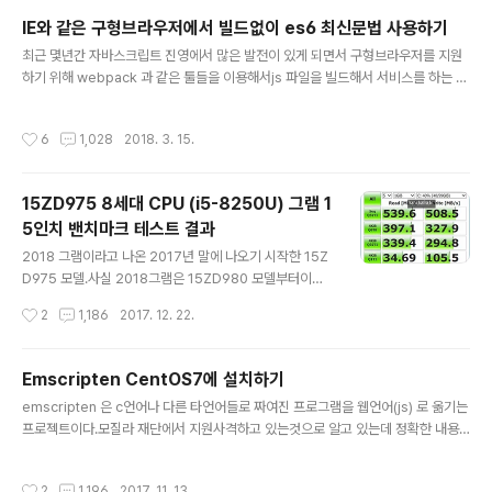
납부 4월 25일 1기 부가가치세 예정고지납부 4월 말일 1기분 일용근로소득 지급명
IE와 같은 구형브라우저에서 빌드없이 es6 최신문법 사용하기
세서 제출 5월 말일 전년도 사업실적에 대한 종합소득세 신고, 납부 7월 25일 1기
글 내용
부가가치세 확정신고, 납부, 간이과세자 예정부과 7월 ..
최근 몇년간 자바스크립트 진영에서 많은 발전이 있게 되면서 구형브라우저를 지원
하기 위해 webpack 과 같은 툴들을 이용해서js 파일을 빌드해서 서비스를 하는 경
우들이 많아졌다. 다만 프로토타이핑을 하는데 이런 웹팩 설정작업을 해주는건 더할
나위없이 귀찮고 까다롭다.게다가 매번 수정할때마다 그 작업을 해줘야하니 작업에
작성시간
6
1,028
2018. 3. 15.
인터럽트가 걸리게 된다. 이를 위해 원래 babel 에서 browser.js 라는걸로 웹브라
우저에서 바로 사용할 수 있도록 해주었던적이 있다. 위와같이 스크립트를 로딩해주
고 type 을 지정해주면 es6 문법을 사용할 수 있다. ie11 에서도 잘 동작한다. 위의
15ZD975 8세대 CPU (i5-8250U) 그램 1
cdnjs 가 사라질것이라고 생각되진 않지만 혹시모르는 일을 대비해서 따로 js 파일
5인치 밴치마크 테스트 결과
을 빼서 남겨놓는다.(현재 browser.j..
글 내용
2018 그램이라고 나온 2017년 말에 나오기 시작한 15Z
D975 모델.사실 2018그램은 15ZD980 모델부터이지
만 사실상 CPU가 같기 때문에 같은 2018이라고 불러도
작성시간
2
1,186
2017. 12. 22.
상관없다고 본다.이 두개의 차이는 메인보드 설계가 조금
달라진것 뿐이고 성능상의 차이는 거의 없어보이기도 하
고... 일단 SSD 디스크의 밴치결과이다.디스크의 모델명은
Emscripten CentOS7에 설치하기
다음과 같다.SAMSUNG MZNLN256HMHQ-000B1
글 내용
emscripten 은 c언어나 다른 타언어들로 짜여진 프로그램을 웹언어(js) 로 옮기는
다음은 대망의 CPU 와 GPU 밴치마크 입니다. i5-8250
프로젝트이다.모질라 재단에서 지원사격하고 있는것으로 알고 있는데 정확한 내용
U 라는 CPU 명을 가지고 있다. 이전세대 울트라북 모델 C
들은 직접 확인해보기 바란다. 일단 이 글에서는 설명은 집어치우고 설치에 관련된
PU에 비하면도 정말 많이 좋아졌다. 기존에는 세대가 달라
내용이나 정리한다. emscreipten 문서를 살펴보면 apt-get 을 사용하는 리눅스
질때 기존 노트북이 싸지니 그걸사도 무방했다면이번에 나
작성시간
2
1,196
2017. 11. 13.