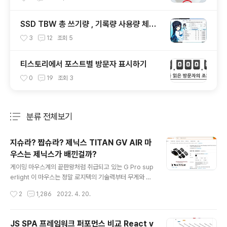
SSD TBW 총 쓰기량 , 기록량 사용량 체크
확인하기
3
12
조회
5
티스토리에서 포스트별 방문자 표시하기
0
19
조회
3
분류 전체보기
주요 글 목록
지슈라? 짭슈라? 제닉스 TITAN GV AIR 마
우스는 제닉스가 배낀걸까?
글 내용
게이밍 마우스계의 끝판왕처럼 취급되고 있는 G Pro sup
erlight 이 마우스는 정말 로지텍의 기술력부터 무게와 성
능을 한방에 잡은 어마어마한 녀석이다. 그런데 얼마전부
작성시간
2
1,286
2022. 4. 20.
터 짭슈라라는게 나타나서 사람들에게 가성비 마우스로 이
름을 알리기 시작한다. 쉘 크기와 모양 모두 똑같고 심지어
그 무게까지 비스하게 따라했다고 한다. 우리나라에서..?
JS SPA 프레임워크 퍼포먼스 비교 React v