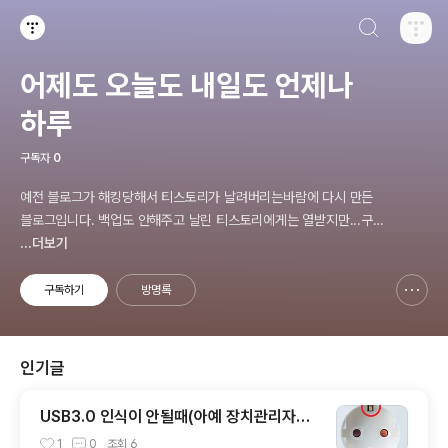
검색하기
티스토리
어제도 오늘도 내일도 언제나
하루
구독자
0
예전 블로그가 해킹당해서 티스토리가 날려버리는바람에 다시 만든
블로그입니다. 백업도 안해주고 날린 티스토리에게는 열받지만...구
블로그에 있던 링크로 오셨을경우 유실된 경우가 종종 있습니다.
...더보기
구독하기
방명록
신고하기 레이어
열기
인기글
USB3.0 인식이 안될때(아예 장치관리자에
인식자체가 안될때)
1
0
조회
6