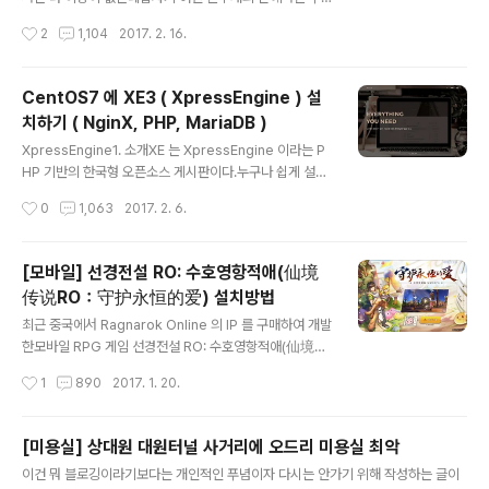
시가 안되는 문제가 생기는 경우가 있다.이는 안드로이드
작성시간
2
1,104
2017. 2. 16.
도 마찬가지로 GCM을 사용할 때 발생할 수 있는 문제이
다.https://groups.google.com/forum/#!topic/cer
berus-support-forum/eJxOsYqkTxoFCM 에서도
CentOS7 에 XE3 ( XpressEngine ) 설
문제가 발생하는지는 모르겠지만 아마 발생할것으로 생각
치하기 ( NginX, PHP, MariaDB )
된다. 정확하게 말하자면 Push 의 Token 을 받아오지 못
글 내용
하는 경우가 있다. 이 경우 Android DDMS 를 통해 확인
XpressEngine1. 소개XE 는 XpressEngine 이라는 P
을 해보면 다음과 같은 에러가 나오는것을 확인할 수 있다.
HP 기반의 한국형 오픈소스 게시판이다.누구나 쉽게 설치
PushPlugin Got JSON Exception PHONE_REGIS
하여 게시판을 운영할 수 있다는 점에서 매력적이고웹을
작성시간
0
1,063
2017. 2. 6.
TRATION_ERROR ..
개발하고 유지보수하기 쉬운 언어인 PHP 를 사용한다는
점에서도 매력적이다.거기다 꾸준이 보안패치 등을 해주니
이 또한 매력적이다. 워드프레스처럼 전세계적으로 사용되
[모바일] 선경전설 RO: 수호영항적애(仙境
는건 아닌거 같다.아무래도 한국과는 다르게 해외에서는
传说RO：守护永恒的爱) 설치방법
쓰레드 방식의 커뮤니티가 주로 사용되어서 그런듯 하다.
글 내용
아무튼 우리는 한국사람이니 한국형 게시판을 운영하고 싶
최근 중국에서 Ragnarok Online 의 IP 를 구매하여 개발
다면 XE 또는 그누보드 또는 직접 만드는게 답이나 다름없
한모바일 RPG 게임 선경전설 RO: 수호영항적애(仙境传
다.이 외에 검증되지 않은 오픈소스들은 대다수는 분명 좋
说RO：守护永恒的爱) 의 OBT(open beta test) 에
작성시간
1
890
2017. 1. 20.
은 소스들이지만일부는 초보자들이 섣부르게 운용하는건
돌입했다.글로벌 obt 는 아니지만 공식사이트를 통해서 미
보안적으로 위험하다.때문에 전문가들이 어..
리 체험해 볼 수 있다. 국내의 여타 공장에서 찍어낸듯한 그
런 RPG 게임이 아니다. 함께 즐겨보도록 하자. http://ro.
[미용실] 상대원 대원터널 사거리에 오드리 미용실 최악
xd.com/ 위의 링크를 클릭하면 개발사의 페이지로 들어
글 내용
이건 뭐 블로깅이라기보다는 개인적인 푸념이자 다시는 안가기 위해 작성하는 글이
가지고 여기서 앱을 다운받아볼 수 있다.PC에서도 가능하