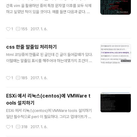
글 내용
간혹 vim 을 활용하던 중에 특정 문자열 이후를 모두 삭제
하고 싶었던 적이 있을 것이다. 예를 들면 다음과 같다. 필
자가 사용하는 세팅중에 다음과 같은 부분이 있다. net.co
re.rmem_max = 67108864 ## TCP 버퍼 전송최대
작성시간
1
155
2017. 1. 6.
값 램이 2G이상이면 그냥이걸사용 (바이트단위) net.cor
e.rmem_default = 67108864 ## TCP 버퍼 전송기
본값 램이 2G이상이면 그냥이걸사용net.core.wmem_
css 한줄 말줄임 처리하기
max = 67108864 ## TCP 버퍼 수신 최대값 램이 2G
글 내용
이상이면 그냥이걸사용net.core.wmem_default = 67
html 코딩중에 한줄로 된 글인데 긴 글이 들어갈때가 있다.
108864 ## TCP 버퍼 수신기본값 램이 2G이상이면 그
이럴때는 말줄임 표시를 해주어야 하는데몇가지 조건이 필
냥이걸사용net.core.netdev_max_backlog = 2621
요하다. 1. width 또는 max-width 가 정해져 있어야한다.
44net.co..
2. width 가 정해질 수 있어야 하므로 display : block 또
작성시간
1
185
2017. 1. 6.
는 inline-block 와 같은 타입들이어야 한다.3. 말줄임 처
리하려는 대상은 당연히 text 형태여야 한다. display: inl
ine-block;text-overflow: ellipsis;white-space: n
ESXi 에서 리눅스(centos)에 VMWare t
owrap;overflow: hidden;width: 150px; 자 이러한
ools 설치하기
조건이 들어가면 자동으로 말줄임 처리된 모습을 볼 수 있
글 내용
을 것이다.
ESXi 에서 리눅스(centos)에 VMWare tools 설치하기
일단 필수적으로 perl 이 필요하다. 그리고 업데이트가 되
어있는 상태에서 하자.yum -y install perlyum -y inst
작성시간
1
318
2017. 1. 6.
all open-vm-tools vm이 켜져있는 메뉴에서 VM > 게
스트 >VMware tools 설치/업그레이드를 해서 vmtool