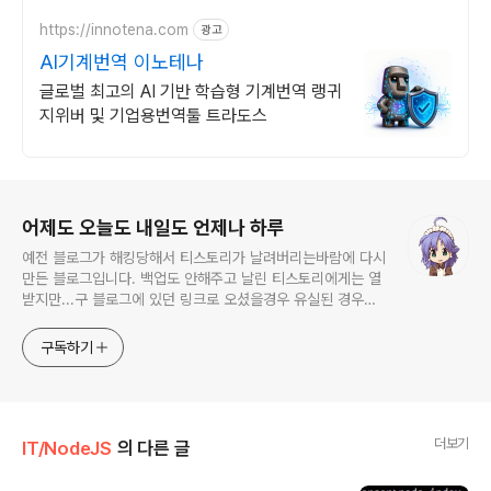
https://innotena.com
광고
AI기계번역 이노테나
글로벌 최고의 AI 기반 학습형 기계번역 랭귀
지위버 및 기업용번역툴 트라도스
로그 정보
어제도 오늘도 내일도 언제나 하루
예전 블로그가 해킹당해서 티스토리가 날려버리는바람에 다시
만든 블로그입니다. 백업도 안해주고 날린 티스토리에게는 열
받지만...구 블로그에 있던 링크로 오셨을경우 유실된 경우가
종종 있습니다.
구독하기
더보기
IT/NodeJS
의 다른 글