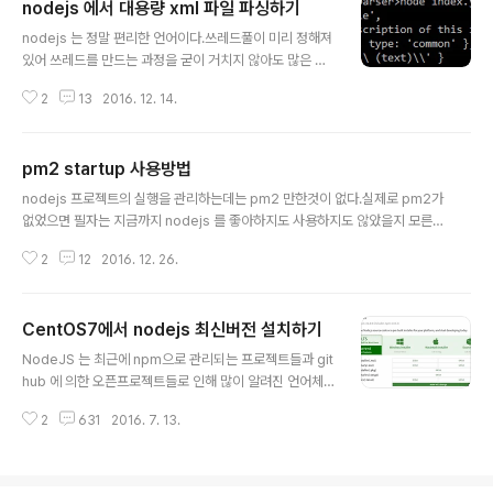
nodejs 에서 대용량 xml 파일 파싱하기
글 내용
nodejs 는 정말 편리한 언어이다.쓰레드풀이 미리 정해져
있어 쓰레드를 만드는 과정을 굳이 거치지 않아도 많은 부
분이 쓰레드로 동작한다.물론 쓰레드풀이 있다고 해서여러
2
13
2016. 12. 14.
개의 프로세스코어를 사용한다는 말은 아니지만 말이다.
아무튼 콜백헬과 같은 문제들도 어느정도 언어의 진화를
통해 극복해가고 있고 그렇지 않더라도 asyncjs 와 같은
pm2 startup 사용방법
솔루션들로 인해사랑받는 언어가 되었음은 두말할것도 없
글 내용
다. 때문에 여러가지 공개된 오픈소스 라이브러리가 많은
nodejs 프로젝트의 실행을 관리하는데는 pm2 만한것이 없다.실제로 pm2가
것은 두말하면 잔소리일 것이다.필자도 2GB정도의 xml
없었으면 필자는 지금까지 nodejs 를 좋아하지도 사용하지도 않았을지 모른
파일을 파싱할일이 생겼는데 이를 한번에 불러오는건 만만
다.pm2가 그만큼 많은 부분을 해결해준다. pm2 에서는 OS가 부팅되고 나서
치 않은 작업이다.기본적으로 노드 변수 하나의 buffer 에
2
12
2016. 12. 26.
자동으로 프로젝트를 시작프로그램으로서 올려주는 startup 하는 과정을 제공
이정도로 큰 사이즈를 올리는것도 무리라면 무리지만 기본
한다. 일단 pm2의 startup을 등록하려면 su가 아닌 실제로 프로젝트를 돌릴
세팅으로는 되지도 않는다.이를 극복하기 위..
계정에서 진행을 해야한다. (su로 하면안된다.)pm2 startup centos을 쳐보
CentOS7에서 nodejs 최신버전 설치하기
면[PM2] You have to run this command as root. Execute the follo
글 내용
wing command:sudo env PATH=$PATH:/usr/local/bin /usr/local/li
NodeJS 는 최근에 npm으로 관리되는 프로젝트들과 git
b/no..
hub 에 의한 오픈프로젝트들로 인해 많이 알려진 언어체
계입니다.가까운 부류로는 php나 python과 비슷하다고
2
631
2016. 7. 13.
할 수 있습니다. 다만 모든 문법이 Javascript를 따르기때
문에기존에 html 코딩을 하시던분들에게는 익숙한 형태를
취하고 있습니다.이러한 nodejs를 설치하기 위한 방법입
니다. 보통 centos에서는 yum 을 통한 인스톨을 선호하