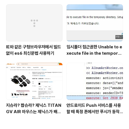
IE와 같은 구형브라우저에서 빌드
임시폴더 접근권한 Unable to e
없이 es6 최신문법 사용하기
xecute file in the temporar
y directory. Setup aborte
d. 해결하기
지슈라? 짭슈라? 제닉스 TITAN
안드로이드 Push 서비스를 사용
GV AIR 마우스는 제닉스가 배낀
할 때 특정 폰에서만 푸시가 동작
걸까?
하지 않는다면?