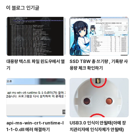
지만 최신버전으로 설치하기 어려운점들이 있습니다.하지
이 블로그 인기글
만 node에 의하여 관리되는 수많은 오픈프로젝트들은 신
기하게도 최신버전을 따라가려는 경향이 있습니다.아무래
도 그동안 정체되어있던 js의 발전에 발동이 걸린지금 기회
를 타고 최신트렌드를 빠르게 맞춰나가는듯 합니다. 때문
에 안정화 버전을 쓰기보다는..
대용량 텍스트 파일 윈도우에서 열
SSD TBW 총 쓰기량 , 기록량 사
기
용량 체크 확인하기
api-ms-win-crt-runtime-l
USB3.0 인식이 안될때(아예 장
1-1-0.dll 에러 해결하기
치관리자에 인식자체가 안될때)